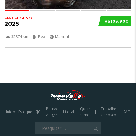
FIAT FIORINO
R$103.900
2025
35874 km
Flex
Manual
Pouso
Quem
Trabalhe
Início
Estoque
SJC
Litoral
SAC
Alegre
Somos
Conosco
Pesquisar
por: