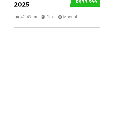
R$77.399
2025
42149 km
Flex
Manual