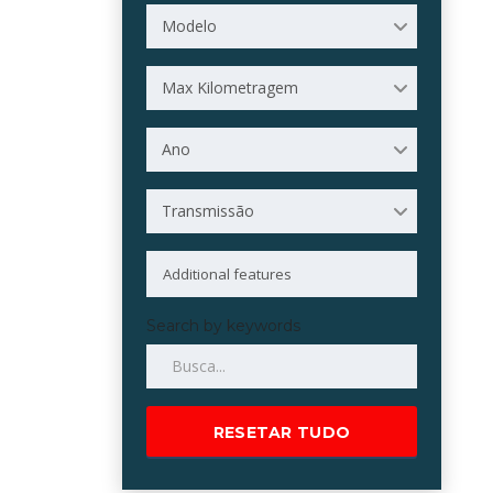
Modelo
Max Kilometragem
Ano
Transmissão
Search by keywords
RESETAR TUDO