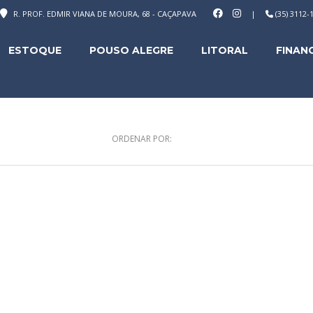
R. PROF. EDMIR VIANA DE MOURA, 68 - CAÇAPAVA
|
(35) 3112
ESTOQUE
POUSO ALEGRE
LITORAL
FINAN
ORDENAR POR: