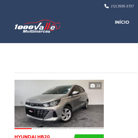
(12) 3939-3737
INÍCIO
22
HYUNDAI HB20