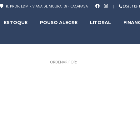
R. PROF. EDMIR VIANA DE MOURA, 68 - CAÇAPAVA
|
(35) 3112
ESTOQUE
POUSO ALEGRE
LITORAL
FINAN
ORDENAR POR: