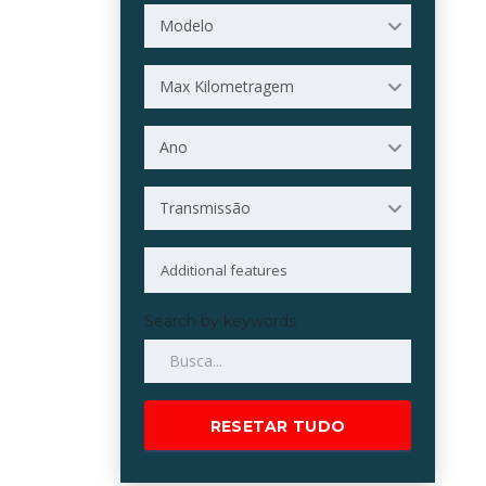
Modelo
Max Kilometragem
Ano
Transmissão
Search by keywords
RESETAR TUDO