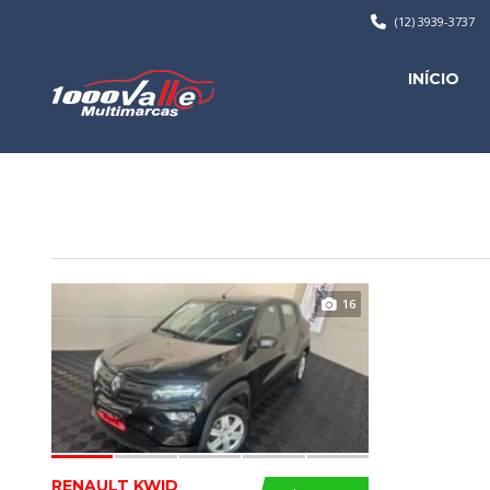
(12) 3939-3737
INÍCIO
16
RENAULT KWID