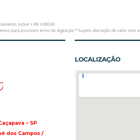
iamento, incluir + R$ 3.000,00.
vamos para possíveis erros de digitação * Sujeito alteração de valor s
LOCALIZAÇÃO
 Caçapava – SP
sé dos Campos /