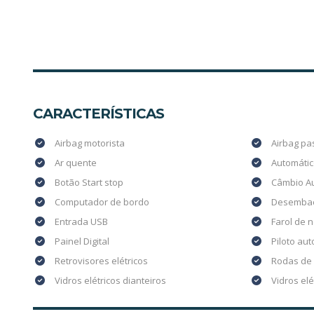
CARACTERÍSTICAS
Airbag motorista
Airbag pa
Ar quente
Automátic
Botão Start stop
Câmbio A
Computador de bordo
Desembaç
Entrada USB
Farol de n
Painel Digital
Piloto au
Retrovisores elétricos
Rodas de 
Vidros elétricos dianteiros
Vidros elé