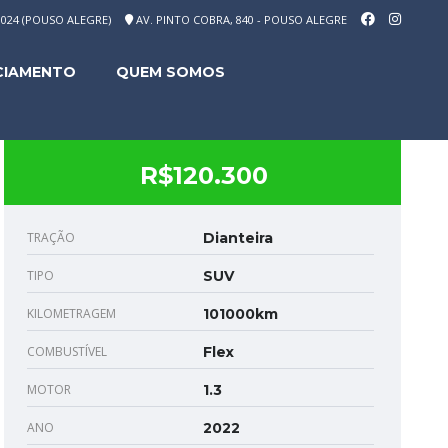
-1024 (POUSO ALEGRE)
AV. PINTO COBRA, 840 - POUSO ALEGRE
CIAMENTO
QUEM SOMOS
R$120.300
TRAÇÃO
Dianteira
TIPO
SUV
KILOMETRAGEM
101000km
COMBUSTÍVEL
Flex
MOTOR
1.3
ANO
2022