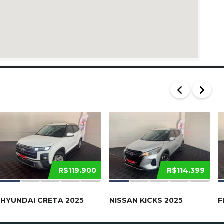
R$119.900
R$114.399
HYUNDAI CRETA 2025
NISSAN KICKS 2025
F