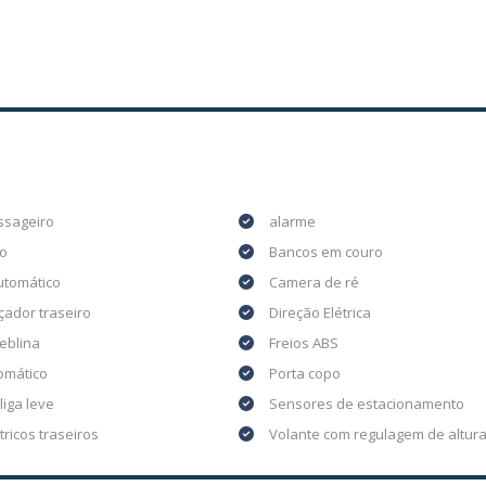
ssageiro
alarme
o
Bancos em couro
utomático
Camera de ré
ador traseiro
Direção Elétrica
eblina
Freios ABS
tomático
Porta copo
liga leve
Sensores de estacionamento
tricos traseiros
Volante com regulagem de altur