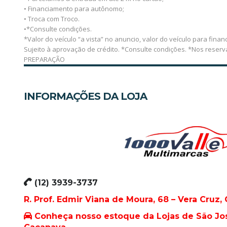
• Financiamento para autônomo;
• Troca com Troco.
•*Consulte condições.
*Valor do veículo “a vista” no anuncio, valor do veículo para financ
Sujeito à aprovação de crédito. *Consulte condições. *Nos reser
PREPARAÇÃO
INFORMAÇÕES DA LOJA
(12) 3939-3737
R. Prof. Edmir Viana de Moura, 68 – Vera Cruz,
Conheça nosso estoque da Lojas de São Jo