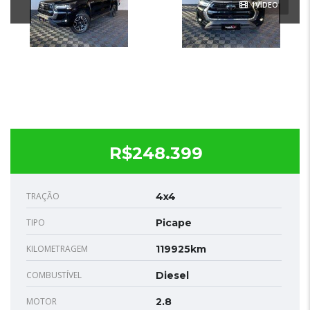
1VÍDEO
R$248.399
TRAÇÃO
4x4
TIPO
Picape
KILOMETRAGEM
119925km
COMBUSTÍVEL
Diesel
MOTOR
2.8