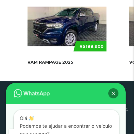
R$188.900
RAM RAMPAGE 2025
V
Pouso
Quem
Trabalhe
Início
Estoque
SJC
Litoral
SAC
Alegre
Somos
Conosco
Olá
Pesquisar
Podemos te ajudar a encontrar o veículo
por:
que procura?