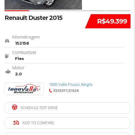
Renault Duster 2015
R$49.399
Kilometragem
152156
Combustível
Flex
Motor
2.0
1000 Valle Pouso Alegre
553531121024
SCHEDULE TEST DRIVE
ADD TO COMPARE