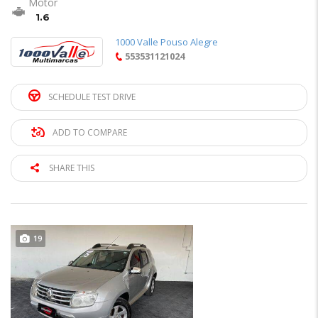
Motor
1.6
1000 Valle Pouso Alegre
553531121024
SCHEDULE TEST DRIVE
ADD TO COMPARE
SHARE THIS
19