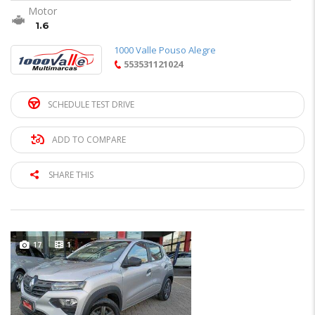
Motor
1.6
1000 Valle Pouso Alegre
553531121024
SCHEDULE TEST DRIVE
ADD TO COMPARE
SHARE THIS
17
1