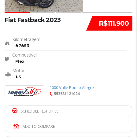
Fiat Fastback 2023
R$111.900
Kilometragem
87853
Combustível
Flex
Motor
1.3
1000 Valle Pouso Alegre
553531121024
SCHEDULE TEST DRIVE
ADD TO COMPARE