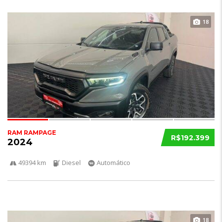
18
RAM RAMPAGE
R$192.399
2024
49394 km
Diesel
Automático
18