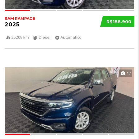
RAM RAMPAGE
R$188.900
2025
25209 km
Diesel
Automático
17