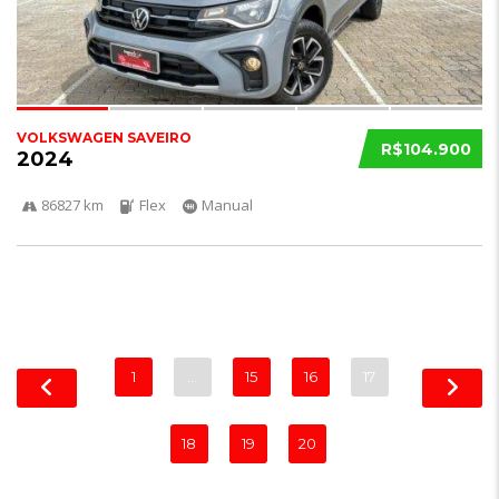
VOLKSWAGEN SAVEIRO
R$104.900
2024
86827 km
Flex
Manual
1
…
15
16
17
18
19
20