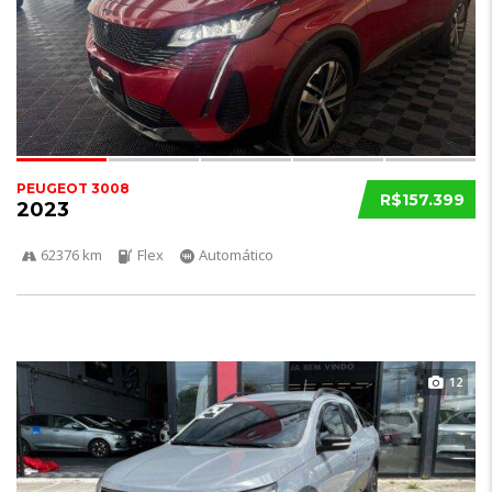
PEUGEOT 3008
R$157.399
2023
62376 km
Flex
Automático
12