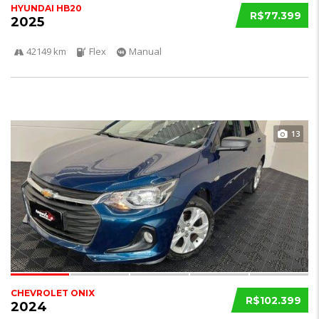
HYUNDAI HB20
R$77.399
2025
42149 km
Flex
Manual
13
CHEVROLET ONIX
R$102.399
2024