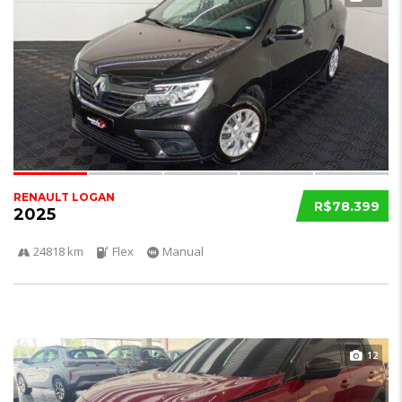
RENAULT LOGAN
R$78.399
2025
24818 km
Flex
Manual
12