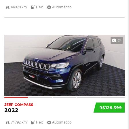
44870 km
Flex
Automático
24
JEEP COMPASS
R$126.399
2022
71792 km
Flex
Automático