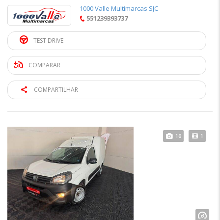
1000 Valle Multimarcas SJC
551239393737
TEST DRIVE
COMPARAR
COMPARTILHAR
16
1