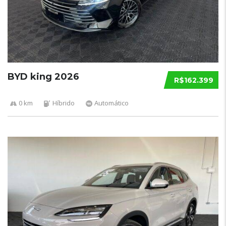
BYD king 2026
R$162.399
0 km
Híbrido
Automático