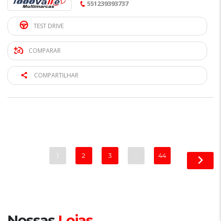
551239393737
TEST DRIVE
COMPARAR
COMPARTILHAR
1
2
3
…
44
Nossas
Lojas