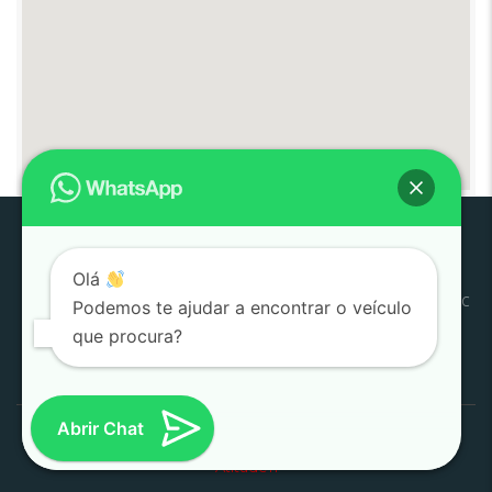
Olá
Pouso
Quem
Trabalhe
Início
Estoque
SJC
Litoral
SAC
Podemos te ajudar a encontrar o veículo
Alegre
Somos
Conosco
que procura?
Pesquisar
por:
Abrir Chat
1000 Valle Multimarcas 2008 - 2026
Desenvolvido por
AtitudeTI