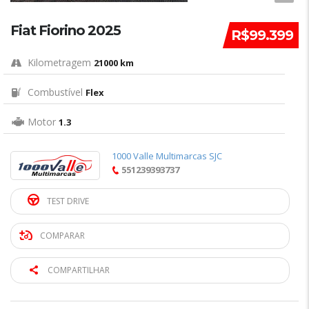
Fiat Fiorino 2025
R$99.399
Kilometragem
21000 km
Combustível
Flex
Motor
1.3
1000 Valle Multimarcas SJC
551239393737
TEST DRIVE
COMPARAR
COMPARTILHAR