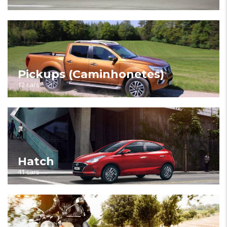
Pickups (Caminhonetes)
12 cars
Hatch
41 cars