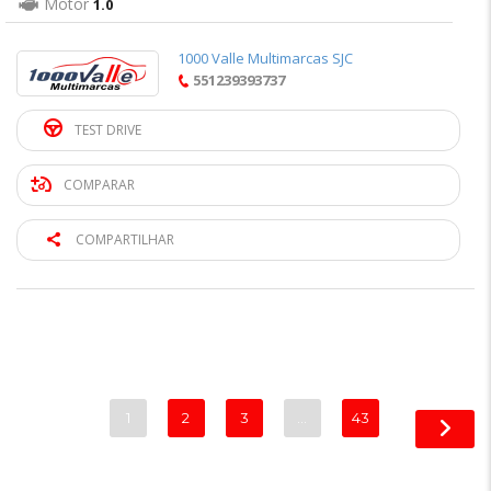
Motor
1.0
1000 Valle Multimarcas SJC
551239393737
TEST DRIVE
COMPARAR
COMPARTILHAR
1
2
3
…
43