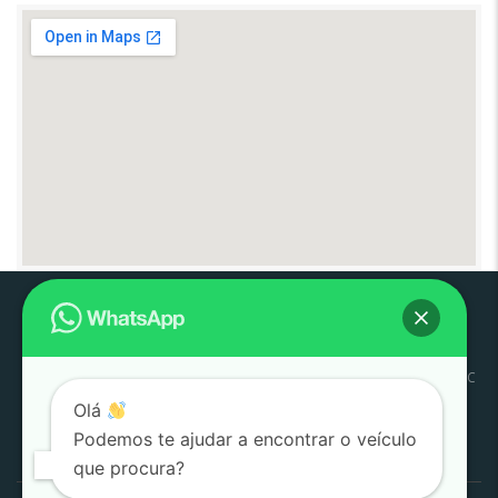
Pouso
Quem
Trabalhe
Início
Estoque
SJC
Litoral
SAC
Alegre
Somos
Conosco
Olá
Pesquisar
Podemos te ajudar a encontrar o veículo
por:
que procura?