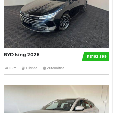
BYD king 2026
R$162.399
0 km
Híbrido
Automático