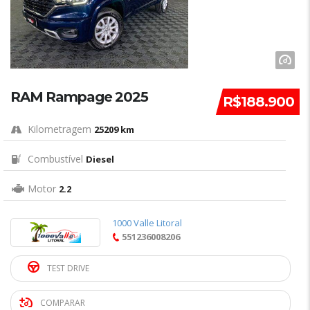
RAM Rampage 2025
R$188.900
Kilometragem
25209 km
Combustível
Diesel
Motor
2.2
1000 Valle Litoral
551236008206
TEST DRIVE
COMPARAR