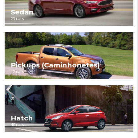
Sedan
23 cars
Pickups (Caminhonetes)
12 cars
Hatch
40 cars