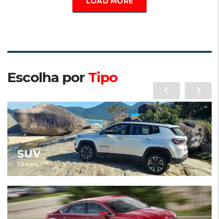
LOAD MORE
Escolha por
Tipo
SUV
83 cars